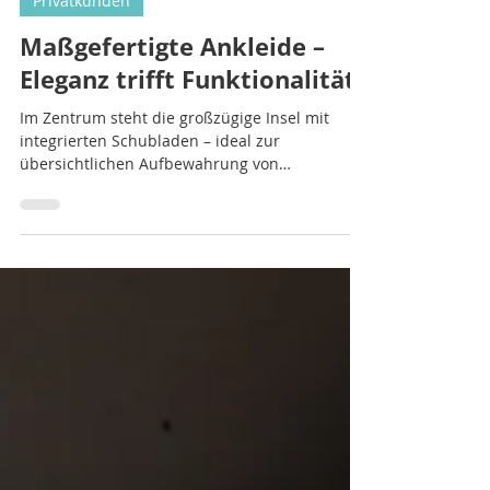
25. Apr.
1 Min. Lesezeit
Privatkunden
Maßgefertigte Ankleide –
Eleganz trifft Funktionalität
Im Zentrum steht die großzügige Insel mit
integrierten Schubladen – ideal zur
übersichtlichen Aufbewahrung von
Accessoires. Gefertigt aus dem
Mineralwerkstoff Corian® überzeugt die
Oberfläche durch ihre nahtlose Optik, hohe
Widerstandsfähigkeit und eine besonders edle
Haptik. Die klare Formensprache unterstreicht
den modernen Charakter der Ankleide.