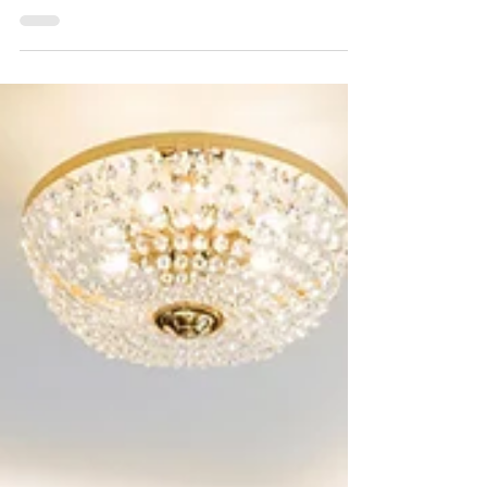
Einsatzmöglichkeiten von Mineralwerkstoffen –
von Küche und Bad bis hin zu modernen
Thekenlösungen und Laboreinrichtungen.
Entdecken Sie inspirierende Designs, aktuelle
Farbwelten und innovative Gestaltungsideen.
Jetzt Lookbook herunterladen und neue
Designideen entdecken. #portfolio #lookbook
#corian #mineralwerkstoff