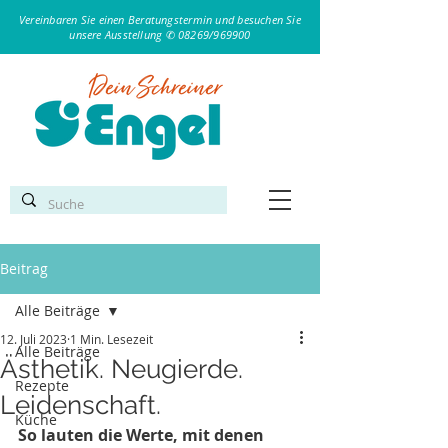
Vereinbaren Sie einen Beratungstermin und besuchen Sie
unsere Ausstellung ✆ 08269/969900
Beitrag
Alle Beiträge
12. Juli 2023
1 Min. Lesezeit
Alle Beiträge
Ästhetik. Neugierde.
Rezepte
Leidenschaft.
Küche
So lauten die Werte, mit denen 