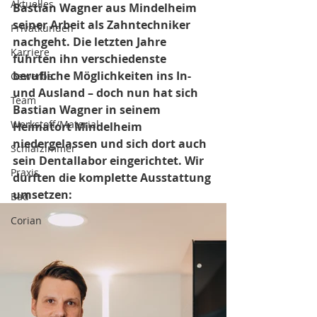
Aktuelles
Bastian Wagner aus Mindelheim 
seiner Arbeit als Zahntechniker 
Privatkunden
nachgeht. Die letzten Jahre 
Karriere
führten ihn verschiedenste 
berufliche Möglichkeiten ins In- 
Gewerbe
und Ausland – doch nun hat sich 
Team
Bastian Wagner in seinem 
Werkstoff/Material
Heimatort Mindelheim 
niedergelassen und sich dort auch 
Schlafzimmer
sein Dentallabor eingerichtet. Wir 
Praxis
durften die komplette Ausstattung 
umsetzen:
Bad
Corian