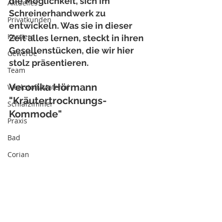
die Möglichkeit, sich im 
Aktuelles
Schreinerhandwerk zu 
Privatkunden
entwickeln. Was sie in dieser 
Karriere
Zeit alles lernen, steckt in ihren 
Gesellenstücken, die wir hier 
Gewerbe
stolz präsentieren.
Team
Veronika Hörmann 
Werkstoff/Material
"Kräutertrocknungs-
Schlafzimmer
Kommode"  
Praxis
Bad
Corian