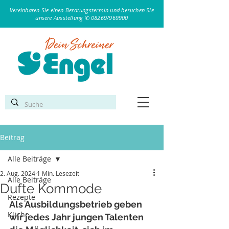
Vereinbaren Sie einen Beratungstermin und besuchen Sie
unsere Ausstellung ✆ 08269/969900
Beitrag
Alle Beiträge
2. Aug. 2024
1 Min. Lesezeit
Alle Beiträge
Dufte Kommode
Rezepte
Als Ausbildungsbetrieb geben 
Küche
wir jedes Jahr jungen Talenten 